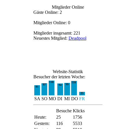
Mitglieder Online
Gäste Online: 2
Mitglieder Online: 0
Mitglieder insgesamt: 221
Neuestes Mitglied:
Deadpool
Website-Statistik
Besucher der letzten Woche:
118
116
99
97
94
81
25
SA
SO
MO
DI
MI
DO
FR
Besuche
Klicks
Heute:
25
1756
Gestern:
116
5533